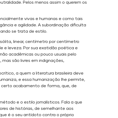
utralidade. Pelos menos assim o querem os
ssencialmente vivas e humanas e como tais
ncia e agilidade. A subordinação dificulta
ando se trata de estilo.
lita, linear, centímetro por centímetro
de e leveza. Por sua exatidão poética e
ões não acadêmicas ou pouco usuais pelo
a, mas são livres em indignações,
ítico, a quem a literatura brasileira deve
humaniza, e essa humanização lhe permite
,
m certo acabamento de forma, que, de
todo e o estilo jornalísticos. Fala a que
dores de histórias, de semelhante aos
 que é o seu antídoto contra o próprio