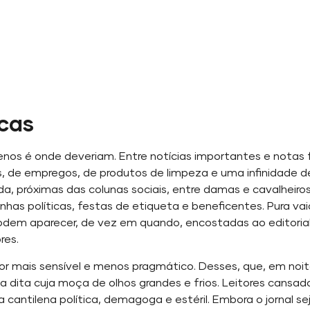
cas
enos é onde deveriam. Entre notícias importantes e notas fr
s, de empregos, de produtos de limpeza e uma infinidade de 
da, próximas das colunas sociais, entre damas e cavalheir
nhas políticas, festas de etiqueta e beneficentes. Pura v
. Podem aparecer, de vez em quando, encostadas ao editoria
res.
itor mais sensível e menos pragmático. Desses, que, em no
ita cuja moça de olhos grandes e frios. Leitores cansados 
 cantilena política, demagoga e estéril. Embora o jornal sej