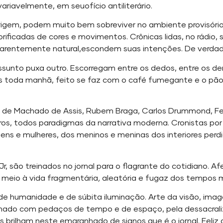
ariavelmente, em seuofício antiliterário.
rigem, podem muito bem sobreviver no ambiente provisório 
rificadas de cores e movimentos. Crônicas lidas, no rádio,
arentemente natural,escondem suas intenções. De verdade
assunto puxa outro. Escorregam entre os dedos, entre os den
las toda manhã, feito se faz com o café fumegante e o pã
bra de Machado de Assis, Rubem Braga, Carlos Drummond, 
ros, todos paradigmas da narrativa moderna. Cronistas por 
omens e mulheres, dos meninos e meninas dos interiores per
Jr, são treinados no jornal para o flagrante do cotidiano. 
 meio à vida fragmentária
,
aleatória e fugaz dos tempos 
de humanidade e de súbita iluminação. Arte da visão, image
nhado com pedaços de tempo e de espaço, pela dessacral
cas brilham neste emaranhado de signos que é o jornal. Feli