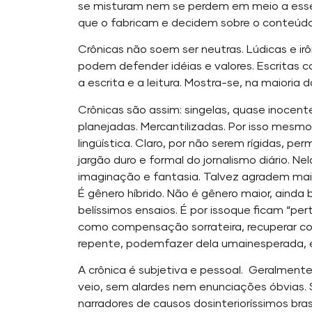
se misturam nem se perdem em meio a esses
que o fabricam e decidem sobre o conteúdo 
Crônicas não soem ser neutras. Lúdicas e ir
podem defender idéias e valores. Escritas 
a escrita e a leitura. Mostra-se, na maioria
Crônicas são assim: singelas, quase inocent
planejadas. Mercantilizadas. Por isso mesmo
lingüística. Claro, por não serem rígidas, pe
jargão duro e formal do jornalismo diário. N
imaginação e fantasia. Talvez agradem mais
É gênero híbrido. Não é gênero maior, ainda 
belíssimos ensaios. É por issoque ficam “pe
como compensação sorrateira, recuperar c
repente, podemfazer dela umainesperada, e
A crônica é subjetiva e pessoal. Geralmente
veio, sem alardes nem enunciações óbvias. S
narradores de causos dosinterioríssimos brasi