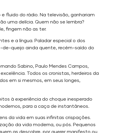
e fluido do rádio. Na televisão, ganhariam
 são uma delícia. Quem não se lembra?
, fingem não as ter.
tes e a língua. Paladar especial o dos
o-de-queijo ainda quente, recém-saído do
Fernando Sabino, Paulo Mendes Campos,
excelência. Todos os cronistas, herdeiros da
didos em si mesmos, em seus longes,
Afeitos à experiência do choque inesperado
modernos, para a caça de instantâneos
.
ns da vida em suas infinitas crispações.
ização da vida moderna, ou pós. Pequenos
z quem as descobre, por querer manifesto ou