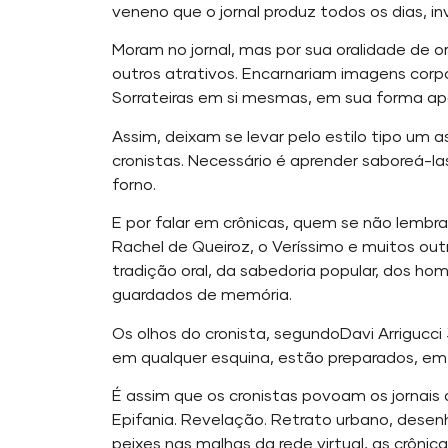
veneno que o jornal produz todos os dias, inv
Moram no jornal, mas por sua oralidade de o
outros atrativos. Encarnariam imagens corpo
Sorrateiras em si mesmas, em sua forma ap
Assim, deixam se levar pelo estilo tipo um 
cronistas. Necessário é aprender saboreá-
forno.
E por falar em crônicas, quem se não lem
Rachel de Queiroz, o Veríssimo e muitos out
tradição oral, da sabedoria popular, dos h
guardados de memória.
Os olhos do cronista, segundoDavi Arrigucci 
em qualquer esquina, estão preparados, em
É assim que os cronistas povoam os jornais 
Epifania. Revelação. Retrato urbano, dese
peixes nas malhas da rede virtual, as crôni