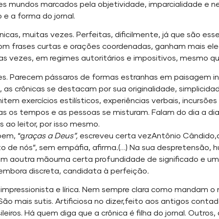
 mundos marcados pela objetividade, imparcialidade e ne
e a forma do jornal.
ônicas, muitas vezes. Perfeitas, dificilmente, já que são e
com frases curtas e orações coordenadas, ganham mais elegâ
 das vezes, em regimes autoritários e impositivos, mesmo qu
es. Parecem pássaros de formas estranhas em paisagem insó
, as crônicas se destacam por sua originalidade, simplicida
rmitem exercícios estilísticos, experiências verbais, incurs
elas os tempos e as pessoas se misturam. Falam do dia a di
 ao leitor, por isso mesmo.
bem, “g
raças a Deus”,
escreveu certa vezAntônio Cândido,ocr
rto de nós”, sem empáfia, afirma
.
(…) Na sua despretensão, 
om aoutra mãouma certa profundidade de significado e u
mbora discreta, candidata à perfeição
.
impressionista e lírica. Nem sempre clara como mandam o mé
ão mais sutis. Artificiosa no dizer,feito aos antigos conta
leiros. Há quem diga que a crônica é filha do jornal. Outros,